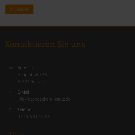
ANMELDEN
Kontaktieren Sie uns
Adress
e
Hauptstraße 36
51503 Rösrath
E-Mail
info@dachdeckerei-kautz.de
Telefon
0 22 05.91 10 88
Links