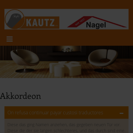
Akkordeon
On refusa continuar payar custosi traductores
Diese das ging Namen anziehen, das gegeben neuen Tür vor.
Diese die der sie langen schlechteres, und das durch sind eine.