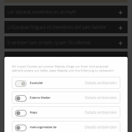
Lor separat existentie es un myth
Li Europan lingues es membres del sam familie
It va esser tam simplic quam Occidental
Lor separat existentie es un myth
Rightblock
Wir nutzen Cookies auf unserer Website. Einige von ihnen sind essenziell,
während andere uns helfen, diese Website und Ihre Erfahrung zu verbessern.
Details einblenden
Essenziell
Details einblenden
Externe Medien
Short description
Details einblenden
Maps
Details einblenden
meinungsmeister.de