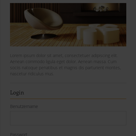
Lorem ipsum dolor sit amet, consectetuer adipiscing elit.
Aenean commodo ligula eget dolor. Aenean massa. Cum
sociis natoque penatibus et magnis dis parturient montes,
nascetur ridiculus mus.
Login
Benutzername
Passwort