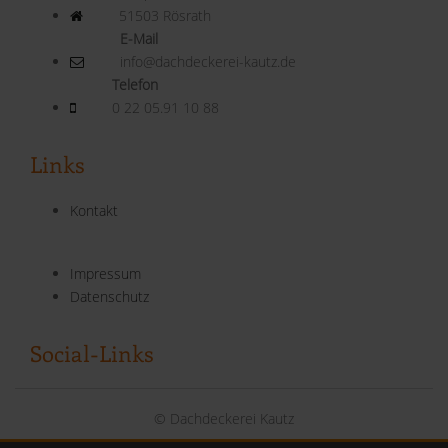
51503 Rösrath
E-Mail
info@dachdeckerei-kautz.de
Telefon
0 22 05.91 10 88
Links
Kontakt
Impressum
Datenschutz
Social-Links
© Dachdeckerei Kautz