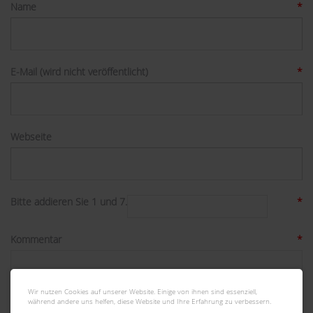
Name
*
E-Mail (wird nicht veröffentlicht)
*
Webseite
Bitte addieren Sie 1 und 7.
*
Kommentar
*
Wir nutzen Cookies auf unserer Website. Einige von ihnen sind essenziell,
während andere uns helfen, diese Website und Ihre Erfahrung zu verbessern.