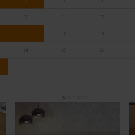
3
4
5
10
11
12
17
18
19
24
25
26
06.01.2106
(Mittwoch)
07:00–10:00