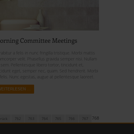
orning Committee Meetings
abitur a felis in nunc fringilla tristique. Morbi mattis
amcorper velit. Phasellus gravida semper nisi. Nullam
 sem. Pellentesque libero tortor, tincidunt et,
ncidunt eget, semper nec, quam. Sed hendrerit. Morbi
felis. Nunc egestas, augue at pellentesque laoreet.
WEITERLESEN …
768
rück
762
763
764
765
766
767