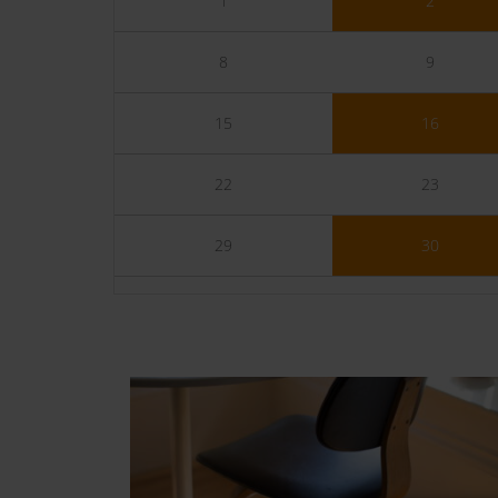
1
2
8
9
15
16
22
23
29
30
05.01.2106
(Dienstag)