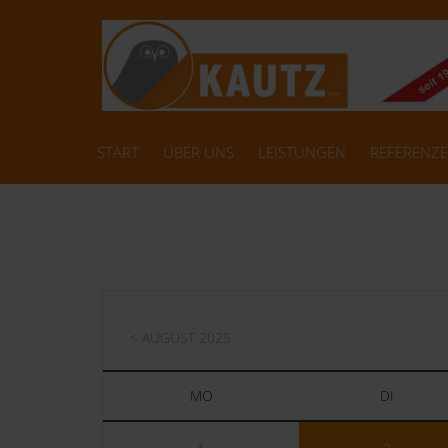
START
ÜBER UNS
LEISTUNGEN
REFERENZ
< AUGUST 2025
MO
DI