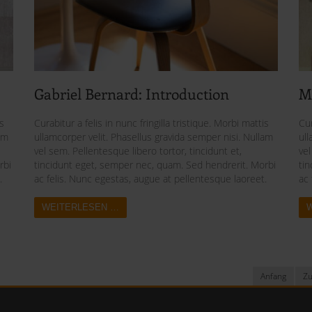
Gabriel Bernard: Introduction
M
is
Curabitur a felis in nunc fringilla tristique. Morbi mattis
Cur
am
ullamcorper velit. Phasellus gravida semper nisi. Nullam
ull
vel sem. Pellentesque libero tortor, tincidunt et,
vel
rbi
tincidunt eget, semper nec, quam. Sed hendrerit. Morbi
ti
.
ac felis. Nunc egestas, augue at pellentesque laoreet.
ac 
WEITERLESEN …
Anfang
Zu