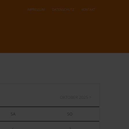
IMPRESSUM
DATENSCHUTZ
KONTAKT
OKTOBER 2025 >
SA
SO