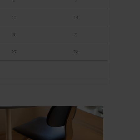
6
7
13
14
20
21
27
28
19.01.2106
(Dienstag)