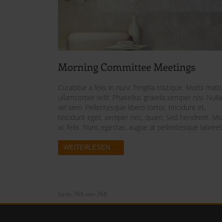
Morning Committee Meetings
Curabitur a felis in nunc fringilla tristique. Morbi matt
ullamcorper velit. Phasellus gravida semper nisi. Null
vel sem. Pellentesque libero tortor, tincidunt et,
tincidunt eget, semper nec, quam. Sed hendrerit. Mo
ac felis. Nunc egestas, augue at pellentesque laoreet
WEITERLESEN …
Seite 768 von 768